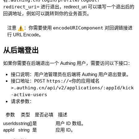
redirect_uri=
进行退出，redirect_uri 可以填写一个退出后的
回调地址，例如可以跳转到你的业务首页。
注意
：你需要使用
encodeURIComponent
对回调链接进
行 URL Encode。
从后端登出
如果你需要在后端退出一个 Authing 用户，需要访问以下接口：
接口说明：用户池管理员在后端将 Authing 用户退出登录。
接口地址：
POST
https://<你的应用域名
>.authing.cn/api/v2/applications/:appId/kick
-active-users
请求参数：
参数
类型
是否必填
描述
userIds
string[]
是
用户 ID 数组。
appId
string
是
应用 ID。