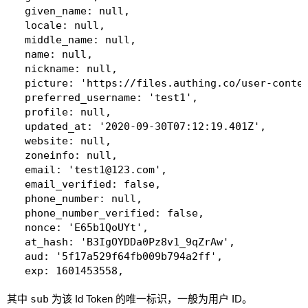
  given_name: null,

  locale: null,

  middle_name: null,

  name: null,

  nickname: null,

  picture: 'https://files.authing.co/user-conten
  preferred_username: 'test1',

  profile: null,

  updated_at: '2020-09-30T07:12:19.401Z',

  website: null,

  zoneinfo: null,

  email: 'test1@123.com',

  email_verified: false,

  phone_number: null,

  phone_number_verified: false,

  nonce: 'E65b1QoUYt',

  at_hash: 'B3IgOYDDa0Pz8v1_9qZrAw',

  aud: '5f17a529f64fb009b794a2ff',

  exp: 1601453558,

  iat: 1601449959,

其中
sub
为该 Id Token 的唯一标识，一般为用户 ID。
  iss: 'https://oidc1.authing.cn/oidc'
