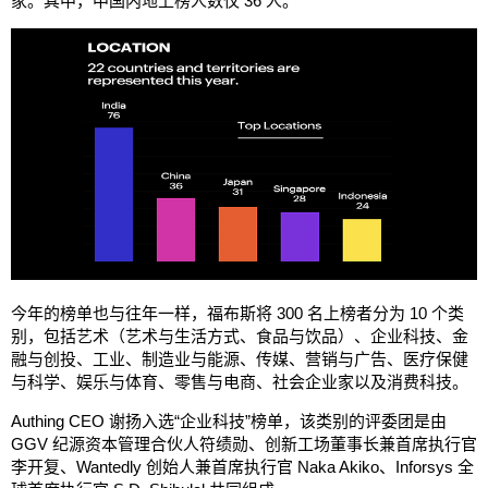
家。其中，中国内地上榜人数仅 36 人。
今年的榜单也与往年一样，福布斯将 300 名上榜者分为 10 个类
别，包括艺术（艺术与生活方式、食品与饮品）、企业科技、金
融与创投、工业、制造业与能源、传媒、营销与广告、医疗保健
与科学、娱乐与体育、零售与电商、社会企业家以及消费科技。
Authing CEO 谢扬入选“企业科技”榜单，该类别的评委团是由
GGV 纪源资本管理合伙人符绩勋、创新工场董事长兼首席执行官
李开复、Wantedly 创始人兼首席执行官 Naka Akiko、Inforsys 全