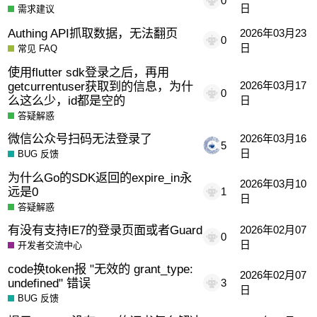
0
日
需求建议
Authing API抓取数据，无法翻页
2026年03月23
0
日
常见 FAQ
使用flutter sdk登录之后，再用
getcurrentuser获取到的信息，为什
2026年03月17
0
么这么少，id都是空的
日
答疑解惑
微信公众号扫码无法登录了
2026年03月16
5
日
BUG 反馈
为什么Go的SDK返回的expire_in永
2026年03月10
远是0
1
日
答疑解惑
有没有支持IE7的登录页面或者Guard
2026年02月07
0
日
开发者交流中心
code换token报 "无效的 grant_type:
2026年02月07
undefined" 错误
3
日
BUG 反馈