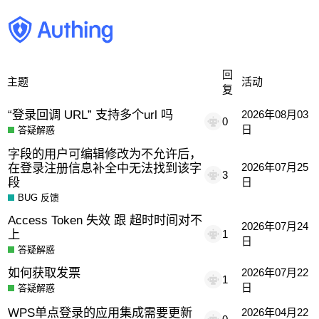
回
主题
活动
复
“登录回调 URL” 支持多个url 吗
2026年08月03
0
日
答疑解惑
字段的用户可编辑修改为不允许后，
在登录注册信息补全中无法找到该字
2026年07月25
3
段
日
BUG 反馈
Access Token 失效 跟 超时时间对不
2026年07月24
上
1
日
答疑解惑
如何获取发票
2026年07月22
1
日
答疑解惑
WPS单点登录的应用集成需要更新
2026年04月22