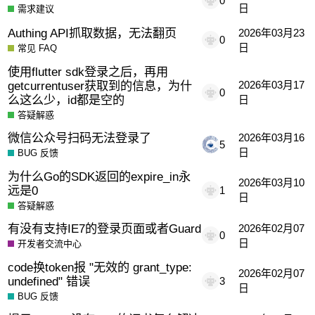
0
日
需求建议
Authing API抓取数据，无法翻页
2026年03月23
0
日
常见 FAQ
使用flutter sdk登录之后，再用
getcurrentuser获取到的信息，为什
2026年03月17
0
么这么少，id都是空的
日
答疑解惑
微信公众号扫码无法登录了
2026年03月16
5
日
BUG 反馈
为什么Go的SDK返回的expire_in永
2026年03月10
远是0
1
日
答疑解惑
有没有支持IE7的登录页面或者Guard
2026年02月07
0
日
开发者交流中心
code换token报 "无效的 grant_type:
2026年02月07
undefined" 错误
3
日
BUG 反馈