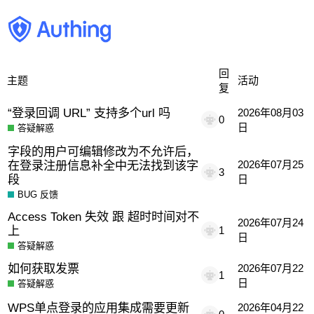
回
主题
活动
复
“登录回调 URL” 支持多个url 吗
2026年08月03
0
日
答疑解惑
字段的用户可编辑修改为不允许后，
在登录注册信息补全中无法找到该字
2026年07月25
3
段
日
BUG 反馈
Access Token 失效 跟 超时时间对不
2026年07月24
上
1
日
答疑解惑
如何获取发票
2026年07月22
1
日
答疑解惑
WPS单点登录的应用集成需要更新
2026年04月22