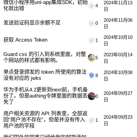
微信小程序用uni-app集成SDK，初始
2024年11月13
4
化就出错
日
2024年11月06
发送验证码显示余额不足
0
日
2024年10月10
获取 Access Token
1
日
Guard css 的引入到系统里面，对整
2023年03月14
5
个网站的样式都有影响。
日
单点登录颁发的 token 所使用的算法
2024年10月08
8
没有对应的 jwks
日
华为手机从4.2更新到next前，手机备
2024年09月27
份了。但是authing令牌里面的数据丢
0
日
失了
用户相关资源的 API 列表里，全部返
2024年09月23
回“用户池不存在”，但是并没有传入
1
日
用户池的字段