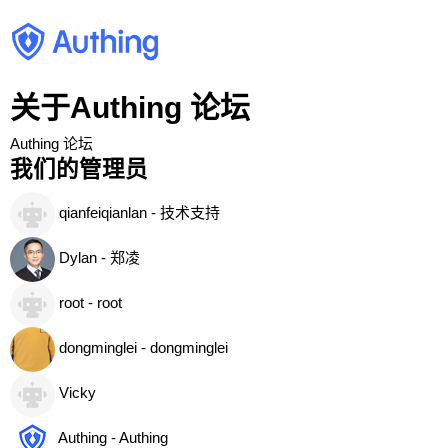
关于Authing 论坛
Authing 论坛
我们的管理员
qianfeiqianlan - 技术支持
Dylan - 郑凌
root - root
dongminglei - dongminglei
Vicky
Authing - Authing