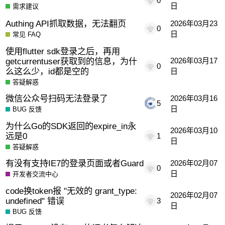
0
日
需求建议
Authing API抓取数据，无法翻页
2026年03月23
0
日
常见 FAQ
使用flutter sdk登录之后，再用
getcurrentuser获取到的信息，为什
2026年03月17
0
么这么少，id都是空的
日
答疑解惑
微信公众号扫码无法登录了
2026年03月16
5
日
BUG 反馈
为什么Go的SDK返回的expire_in永
2026年03月10
远是0
1
日
答疑解惑
有没有支持IE7的登录页面或者Guard
2026年02月07
0
日
开发者交流中心
code换token报 "无效的 grant_type:
2026年02月07
undefined" 错误
3
日
BUG 反馈