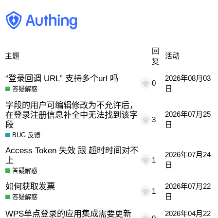
回
主题
活动
复
“登录回调 URL” 支持多个url 吗
2026年08月03
0
日
答疑解惑
字段的用户可编辑修改为不允许后，
在登录注册信息补全中无法找到该字
2026年07月25
3
段
日
BUG 反馈
Access Token 失效 跟 超时时间对不
2026年07月24
上
1
日
答疑解惑
如何获取发票
2026年07月22
1
日
答疑解惑
WPS单点登录的应用集成需要更新
2026年04月22